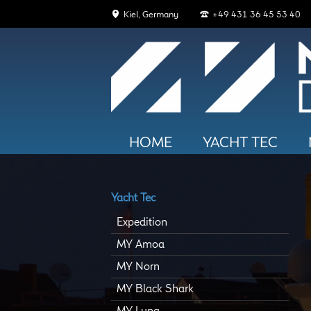
Kiel, Germany
+49 431 36 45 53 40
Navigation
HOME
YACHT TEC
überspringen
Navigation
überspringen
Yacht Tec
Expedition
MY Amoa
MY Norn
MY Black Shark