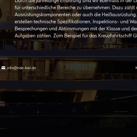
Durch die jahrelange Erfahrung sind wir ebenfalls in der 
für unterschiedliche Bereiche zu übernehmen. Dazu zählt
Ausrüstungskomponenten oder auch die Heißausrüstung. Wi
erstellen technische Spezifikationen, Inspektions- und W
Besprechungen und Abtimmungen mit der Klasse und de
Aufgaben zählen. Zum Beispiel für das Kreuzfahrtschiff G
N
info@nde-kiel.de
ü